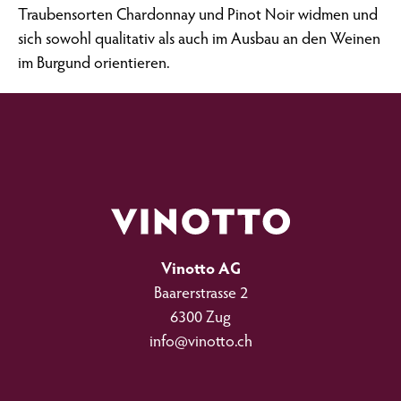
Traubensorten Chardonnay und Pinot Noir widmen und
sich sowohl qualitativ als auch im Ausbau an den Weinen
im Burgund orientieren.
Werde Teil der Vinotto-Familie
Gerne halten wir dich mit unserem Newsletter auf dem neusten Stand.
Vinotto AG
Baarerstrasse 2
6300 Zug
info@vinotto.ch