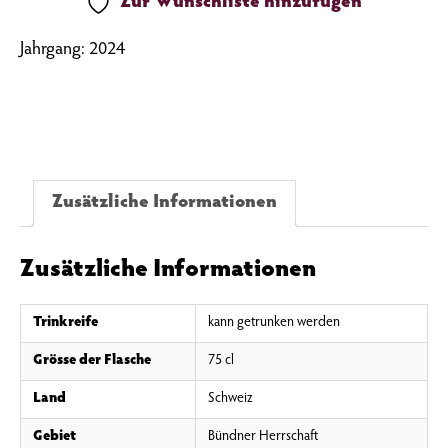
Zur Wunschliste hinzufügen
Jahrgang: 2024
Zusätzliche Informationen
Zusätzliche Informationen
Trinkreife
kann getrunken werden
Grösse der Flasche
75 cl
Land
Schweiz
Gebiet
Bündner Herrschaft
Werde Teil der Vinotto-Familie
Gerne halten wir dich mit unserem Newsletter auf dem neusten Stand.