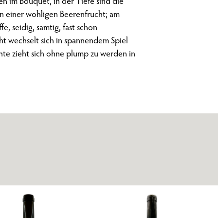
en im Bouquet, in der Tiefe sind die
on einer wohligen Beerenfrucht; am
, seidig, samtig, fast schon
ht wechselt sich in spannendem Spiel
ichte zieht sich ohne plump zu werden in
Werde Teil der Vinotto-Familie
Gerne halten wir dich mit unserem Newsletter auf dem neusten Stand.