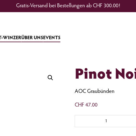
Gratis-Versand bei Bestellungen ab CHF 300.00!
T-WINZER
ÜBER UNS
EVENTS
Pinot No
AOC Graubünden
CHF
47.00
Pinot
Noir
Reserve