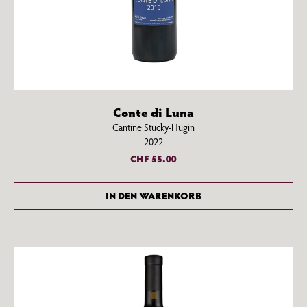
Werde Teil der Vinotto-Familie
Gerne halten wir dich mit unserem Newsletter auf dem neusten Stand.
Conte di Luna
Cantine Stucky-Hügin
2022
CHF
55.00
IN DEN WARENKORB