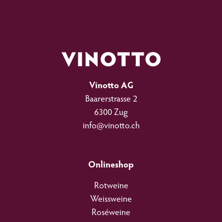
Vinotto AG
Baarerstrasse 2
6300 Zug
info@vinotto.ch
Onlineshop
Werde Teil der Vinotto-Familie
Gerne halten wir dich mit unserem Newsletter auf dem neusten Stand.
Rotweine
Weissweine
Roséweine