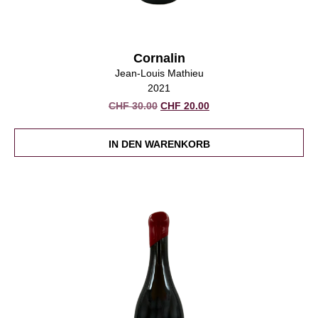
Cornalin
Jean-Louis Mathieu
2021
Ursprünglicher
Aktueller
CHF
30.00
CHF
20.00
Preis
Preis
war:
ist:
IN DEN WARENKORB
CHF 30.00
CHF 20.00.