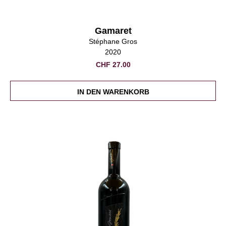
Gamaret
Stéphane Gros
2020
Werde Teil der Vinotto-Familie
Gerne halten wir dich mit unserem Newsletter auf dem neusten Stand.
CHF
27.00
IN DEN WARENKORB