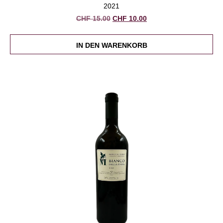
2021
Ursprünglicher
Aktueller
CHF
15.00
CHF
10.00
Preis
Preis
war:
ist:
IN DEN WARENKORB
CHF 15.00
CHF 10.00.