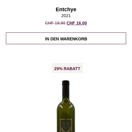
Entchye
2021
Ursprünglicher
Aktueller
CHF
19.90
CHF
16.00
Preis
Preis
war:
ist:
IN DEN WARENKORB
CHF 19.90
CHF 16.00.
29% RABATT