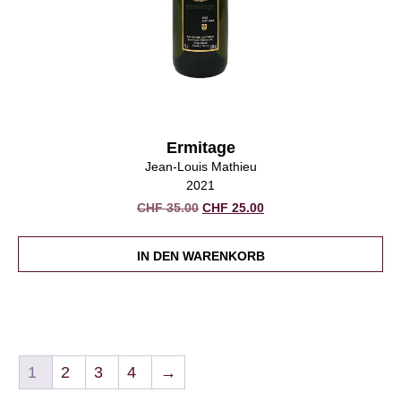
Ermitage
Jean-Louis Mathieu
2021
Ursprünglicher
Aktueller
CHF
35.00
CHF
25.00
Preis
Preis
war:
ist:
IN DEN WARENKORB
CHF 35.00
CHF 25.00.
1
2
3
4
→