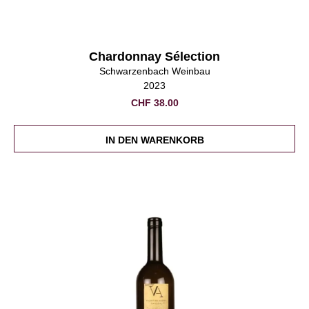
Chardonnay Sélection
Schwarzenbach Weinbau
2023
CHF
38.00
Werde Teil der Vinotto-Familie
Gerne halten wir dich mit unserem Newsletter auf dem neusten Stand.
IN DEN WARENKORB