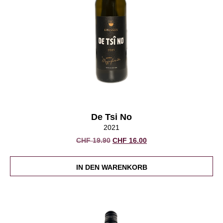
De Tsi No
2021
Ursprünglicher
Aktueller
CHF
19.90
CHF
16.00
Preis
Preis
war:
ist:
IN DEN WARENKORB
CHF 19.90
CHF 16.00.